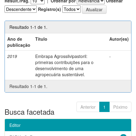
Result./Pág.
|
Ordenar por
Ordenar
Registro(s)
Resultado 1-1 de 1.
Ano de
Título
Autor(es)
publicação
2019
Embrapa Agrossilvipastoril:
-
primeiras contribuições para o
desenvolvimento de uma
agropecuária sustentável.
Resultado 1-1 de 1.
Anterior
1
Póximo
Busca facetada
Editor