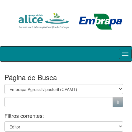
Skip
navigation
Página de Busca
Filtros correntes: