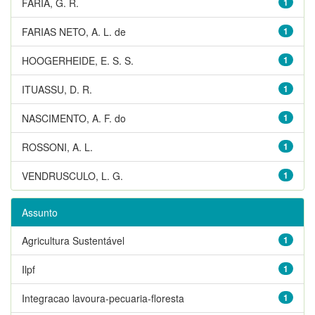
FARIA, G. R.
1
FARIAS NETO, A. L. de
1
HOOGERHEIDE, E. S. S.
1
ITUASSU, D. R.
1
NASCIMENTO, A. F. do
1
ROSSONI, A. L.
1
VENDRUSCULO, L. G.
1
Assunto
Agricultura Sustentável
1
Ilpf
1
Integracao lavoura-pecuaria-floresta
1