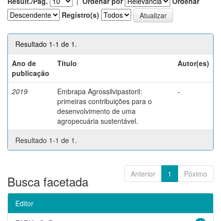
Result./Pág.
|
Ordenar por
Ordenar
Registro(s)
Resultado 1-1 de 1.
Ano de
Título
Autor(es)
publicação
2019
Embrapa Agrossilvipastoril:
-
primeiras contribuições para o
desenvolvimento de uma
agropecuária sustentável.
Resultado 1-1 de 1.
Anterior
1
Póximo
Busca facetada
Editor