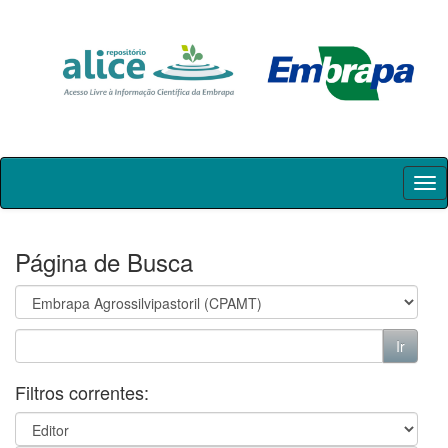
Skip
navigation
Página de Busca
Filtros correntes: