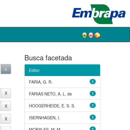
Busca facetada
Editor
FARIA, G. R.
1
FARIAS NETO, A. L. de
1
HOOGERHEIDE, E. S. S.
1
ISERNHAGEN, I.
1
MORALES, M. M.
1