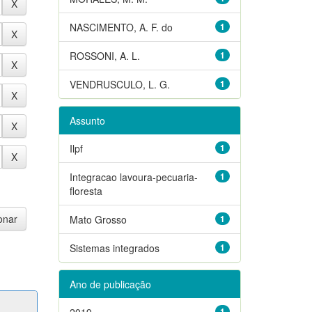
NASCIMENTO, A. F. do
1
ROSSONI, A. L.
1
VENDRUSCULO, L. G.
1
Assunto
Ilpf
1
Integracao lavoura-pecuaria-
1
floresta
Mato Grosso
1
Sistemas integrados
1
Ano de publicação
2019
1