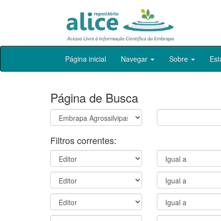
Skip
Página inicial
Navegar
Sobre
Est
navigation
Página de Busca
Filtros correntes: