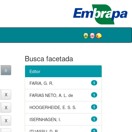
Busca facetada
Editor
FARIA, G. R.
1
FARIAS NETO, A. L. de
1
HOOGERHEIDE, E. S. S.
1
ISERNHAGEN, I.
1
ITUASSU, D. R.
1