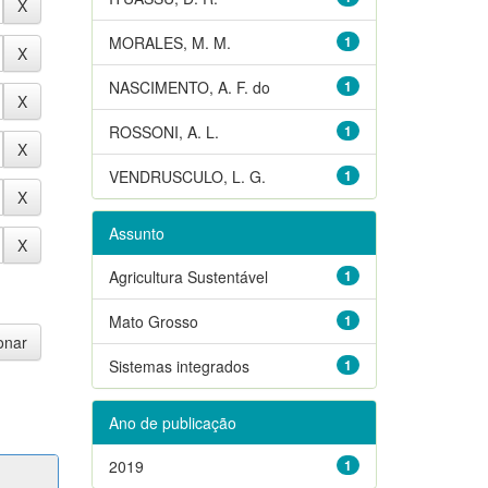
MORALES, M. M.
1
NASCIMENTO, A. F. do
1
ROSSONI, A. L.
1
VENDRUSCULO, L. G.
1
Assunto
Agricultura Sustentável
1
Mato Grosso
1
Sistemas integrados
1
Ano de publicação
2019
1