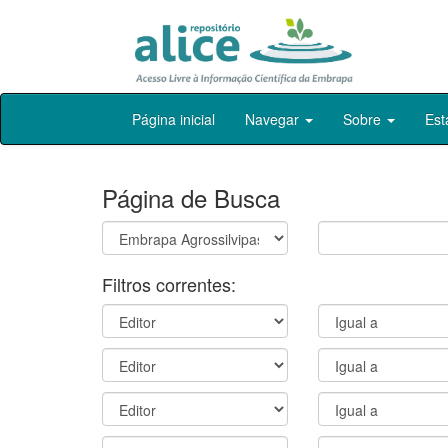
Skip
Página inicial
Navegar
Sobre
Est
navigation
Página de Busca
Filtros correntes: