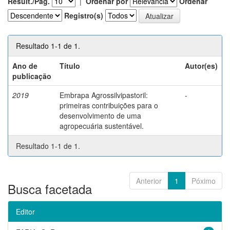
Result./Pág.
|
Ordenar por
Ordenar
Registro(s)
Resultado 1-1 de 1.
Ano de
Título
Autor(es)
publicação
2019
Embrapa Agrossilvipastoril:
-
primeiras contribuições para o
desenvolvimento de uma
agropecuária sustentável.
Resultado 1-1 de 1.
Anterior
1
Póximo
Busca facetada
Editor