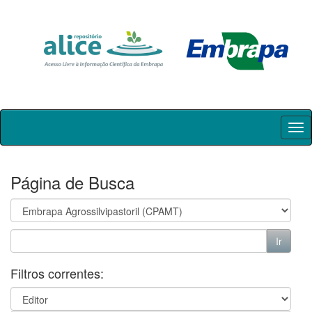
Skip
navigation
Página de Busca
Filtros correntes: