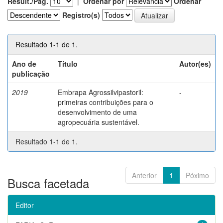
Result./Pág.
|
Ordenar por
Ordenar
Registro(s)
Resultado 1-1 de 1.
Ano de
Título
Autor(es)
publicação
2019
Embrapa Agrossilvipastoril:
-
primeiras contribuições para o
desenvolvimento de uma
agropecuária sustentável.
Resultado 1-1 de 1.
Anterior
1
Póximo
Busca facetada
Editor