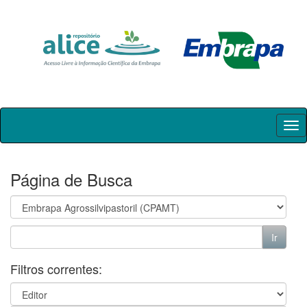
Skip
navigation
Página de Busca
Filtros correntes: