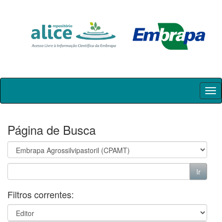
Skip
navigation
Página de Busca
Filtros correntes: