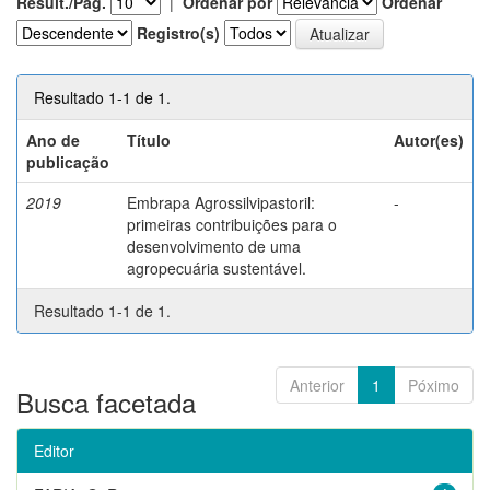
Result./Pág.
|
Ordenar por
Ordenar
Registro(s)
Resultado 1-1 de 1.
Ano de
Título
Autor(es)
publicação
2019
Embrapa Agrossilvipastoril:
-
primeiras contribuições para o
desenvolvimento de uma
agropecuária sustentável.
Resultado 1-1 de 1.
Anterior
1
Póximo
Busca facetada
Editor