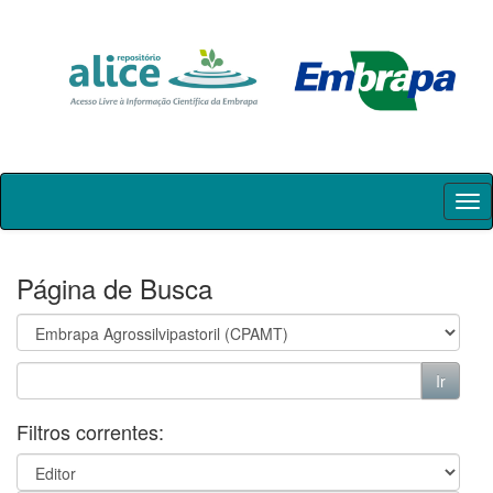
Skip
navigation
Página de Busca
Filtros correntes: