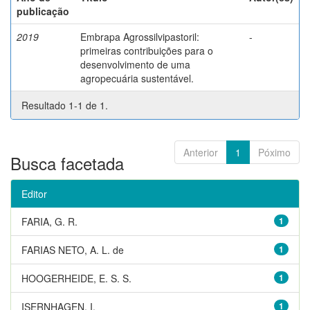
publicação
2019
Embrapa Agrossilvipastoril:
-
primeiras contribuições para o
desenvolvimento de uma
agropecuária sustentável.
Resultado 1-1 de 1.
Anterior
1
Póximo
Busca facetada
Editor
FARIA, G. R.
1
FARIAS NETO, A. L. de
1
HOOGERHEIDE, E. S. S.
1
ISERNHAGEN, I.
1