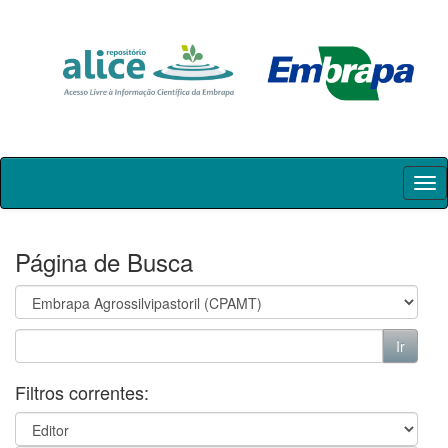
Skip
navigation
Página de Busca
Filtros correntes: