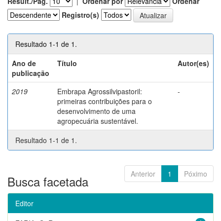
Result./Pág.
|
Ordenar por
Ordenar
Registro(s)
Resultado 1-1 de 1.
Ano de
Título
Autor(es)
publicação
2019
Embrapa Agrossilvipastoril:
-
primeiras contribuições para o
desenvolvimento de uma
agropecuária sustentável.
Resultado 1-1 de 1.
Anterior
1
Póximo
Busca facetada
Editor