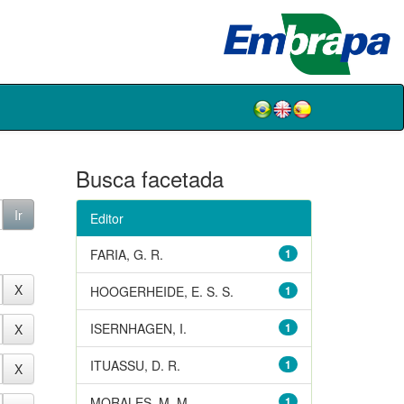
Busca facetada
Editor
FARIA, G. R.
1
HOOGERHEIDE, E. S. S.
1
ISERNHAGEN, I.
1
ITUASSU, D. R.
1
MORALES, M. M.
1