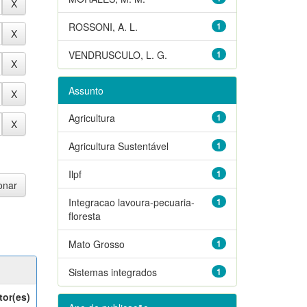
ROSSONI, A. L.
1
VENDRUSCULO, L. G.
1
Assunto
Agricultura
1
Agricultura Sustentável
1
Ilpf
1
Integracao lavoura-pecuaria-
1
floresta
Mato Grosso
1
Sistemas integrados
1
tor(es)