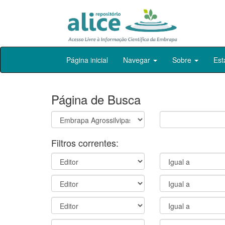
Skip
Página inicial
Navegar
Sobre
Est
navigation
Página de Busca
Filtros correntes: