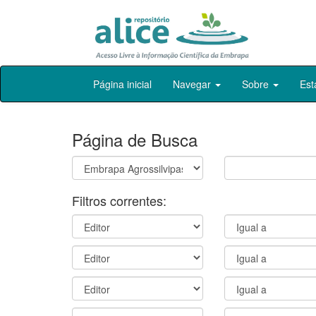
Skip
Página inicial
Navegar
Sobre
Est
navigation
Página de Busca
Filtros correntes: