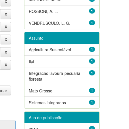
ROSSONI, A. L.
1
VENDRUSCULO, L. G.
1
Assunto
Agricultura Sustentável
1
Ilpf
1
Integracao lavoura-pecuaria-
1
floresta
Mato Grosso
1
Sistemas integrados
1
Ano de publicação
2019
1