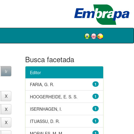
Busca facetada
Editor
FARIA, G. R.
1
HOOGERHEIDE, E. S. S.
1
ISERNHAGEN, I.
1
ITUASSU, D. R.
1
MORALES, M. M.
1