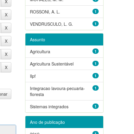
ROSSONI, A. L.
1
VENDRUSCULO, L. G.
1
Assunto
Agricultura
1
Agricultura Sustentável
1
Ilpf
1
Integracao lavoura-pecuaria-
1
floresta
Sistemas integrados
1
Ano de publicação
2019
1