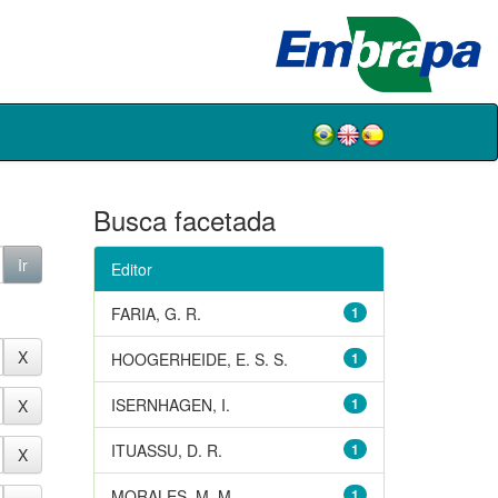
Busca facetada
Editor
FARIA, G. R.
1
HOOGERHEIDE, E. S. S.
1
ISERNHAGEN, I.
1
ITUASSU, D. R.
1
MORALES, M. M.
1