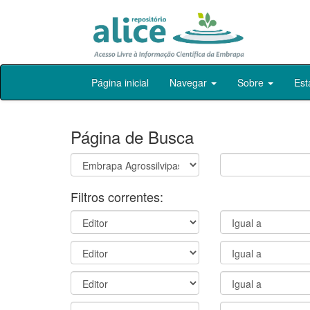
Skip
Página inicial
Navegar
Sobre
Est
navigation
Página de Busca
Filtros correntes: