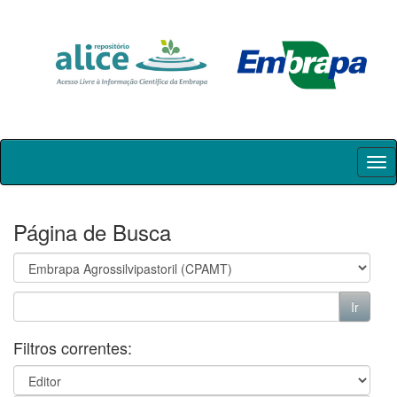
Skip
navigation
Página de Busca
Filtros correntes: