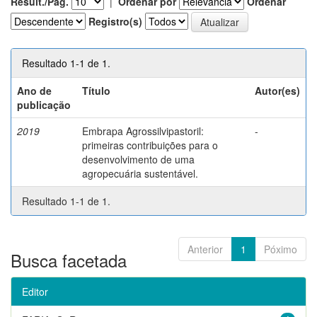
Result./Pág.
|
Ordenar por
Ordenar
Registro(s)
Resultado 1-1 de 1.
Ano de
Título
Autor(es)
publicação
2019
Embrapa Agrossilvipastoril:
-
primeiras contribuições para o
desenvolvimento de uma
agropecuária sustentável.
Resultado 1-1 de 1.
Anterior
1
Póximo
Busca facetada
Editor