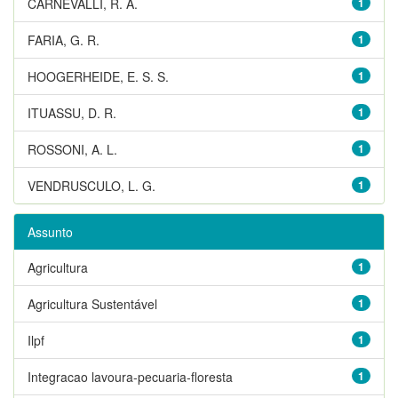
CARNEVALLI, R. A.
1
FARIA, G. R.
1
HOOGERHEIDE, E. S. S.
1
ITUASSU, D. R.
1
ROSSONI, A. L.
1
VENDRUSCULO, L. G.
1
Assunto
Agricultura
1
Agricultura Sustentável
1
Ilpf
1
Integracao lavoura-pecuaria-floresta
1