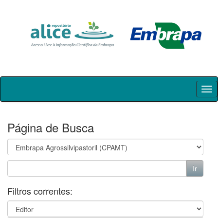
Skip
navigation
Página de Busca
Filtros correntes: