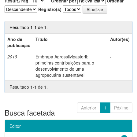
Result./Pág.
|
Ordenar por
Ordenar
Registro(s)
Resultado 1-1 de 1.
Ano de
Título
Autor(es)
publicação
2019
Embrapa Agrossilvipastoril:
-
primeiras contribuições para o
desenvolvimento de uma
agropecuária sustentável.
Resultado 1-1 de 1.
Anterior
1
Póximo
Busca facetada
Editor