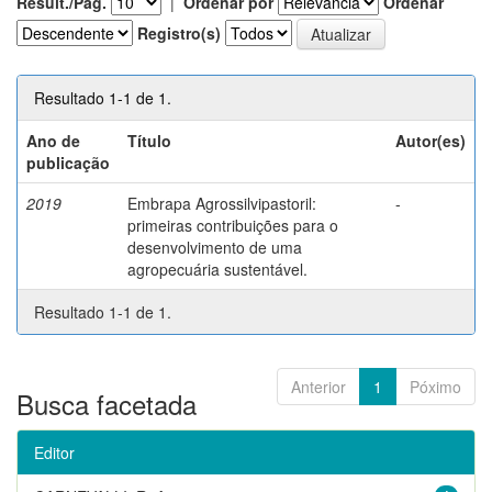
Result./Pág.
|
Ordenar por
Ordenar
Registro(s)
Resultado 1-1 de 1.
Ano de
Título
Autor(es)
publicação
2019
Embrapa Agrossilvipastoril:
-
primeiras contribuições para o
desenvolvimento de uma
agropecuária sustentável.
Resultado 1-1 de 1.
Anterior
1
Póximo
Busca facetada
Editor