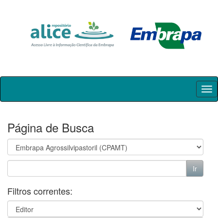
Skip
navigation
Página de Busca
Filtros correntes: