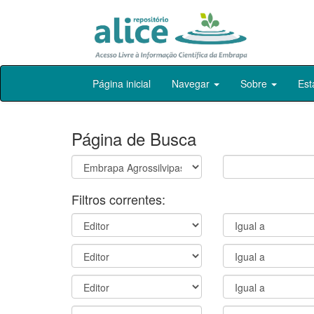
Skip
Página inicial
Navegar
Sobre
Est
navigation
Página de Busca
Filtros correntes: