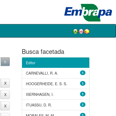
Busca facetada
Editor
CARNEVALLI, R. A.
1
HOOGERHEIDE, E. S. S.
1
ISERNHAGEN, I.
1
ITUASSU, D. R.
1
MORALES, M. M.
1