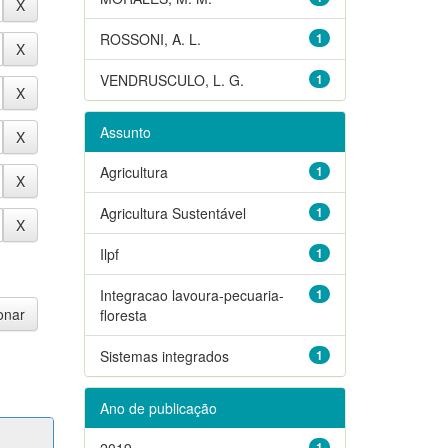
ROSSONI, A. L.
1
VENDRUSCULO, L. G.
1
Assunto
Agricultura
1
Agricultura Sustentável
1
Ilpf
1
Integracao lavoura-pecuaria-
1
floresta
Sistemas integrados
1
Ano de publicação
2019
1