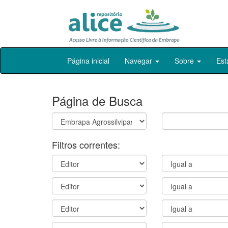
Skip
Página inicial
Navegar
Sobre
Est
navigation
Página de Busca
Filtros correntes: