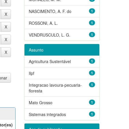
NASCIMENTO, A. F. do
1
ROSSONI, A. L.
1
VENDRUSCULO, L. G.
1
Assunto
Agricultura Sustentável
1
Ilpf
1
Integracao lavoura-pecuaria-
1
floresta
Mato Grosso
1
Sistemas integrados
1
tor(es)