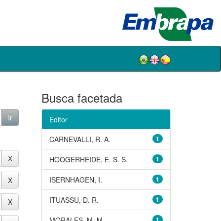
Busca facetada
Editor
CARNEVALLI, R. A.
1
HOOGERHEIDE, E. S. S.
1
ISERNHAGEN, I.
1
ITUASSU, D. R.
1
MORALES, M. M.
1