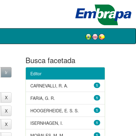
Busca facetada
Editor
CARNEVALLI, R. A.
1
FARIA, G. R.
1
HOOGERHEIDE, E. S. S.
1
ISERNHAGEN, I.
1
MORALES, M. M.
1