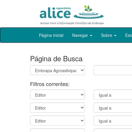
Skip
Página inicial
Navegar
Sobre
Est
navigation
Página de Busca
Filtros correntes: