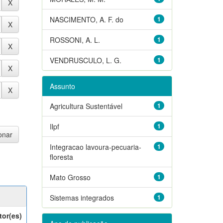
NASCIMENTO, A. F. do
1
ROSSONI, A. L.
1
VENDRUSCULO, L. G.
1
Assunto
Agricultura Sustentável
1
Ilpf
1
Integracao lavoura-pecuaria-
1
floresta
Mato Grosso
1
Sistemas integrados
1
tor(es)