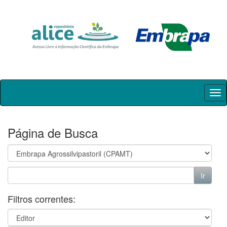
Skip
navigation
Página de Busca
Filtros correntes: