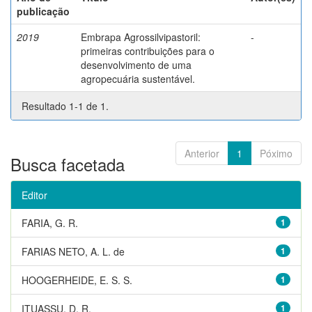
publicação
2019
Embrapa Agrossilvipastoril:
-
primeiras contribuições para o
desenvolvimento de uma
agropecuária sustentável.
Resultado 1-1 de 1.
Anterior
1
Póximo
Busca facetada
Editor
FARIA, G. R.
1
FARIAS NETO, A. L. de
1
HOOGERHEIDE, E. S. S.
1
ITUASSU, D. R.
1