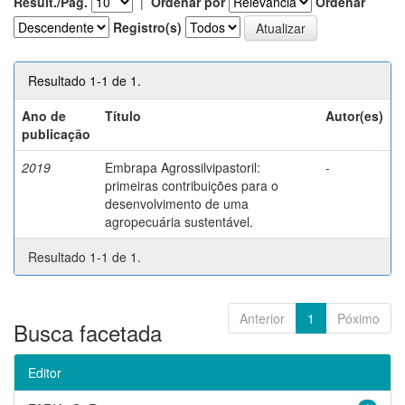
Result./Pág.
|
Ordenar por
Ordenar
Registro(s)
Resultado 1-1 de 1.
Ano de
Título
Autor(es)
publicação
2019
Embrapa Agrossilvipastoril:
-
primeiras contribuições para o
desenvolvimento de uma
agropecuária sustentável.
Resultado 1-1 de 1.
Anterior
1
Póximo
Busca facetada
Editor