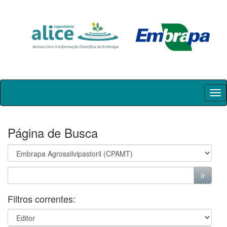
Skip
navigation
Página de Busca
Filtros correntes: