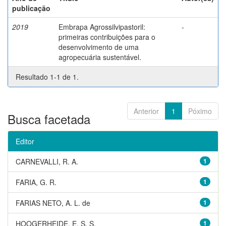
publicação
2019
Embrapa Agrossilvipastoril:
-
primeiras contribuições para o
desenvolvimento de uma
agropecuária sustentável.
Resultado 1-1 de 1.
Anterior
1
Póximo
Busca facetada
Editor
CARNEVALLI, R. A.
1
FARIA, G. R.
1
FARIAS NETO, A. L. de
1
HOOGERHEIDE, E. S. S.
1