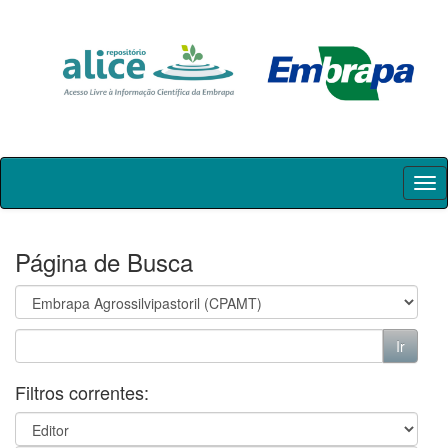
Skip
navigation
Página de Busca
Filtros correntes: