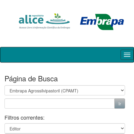
Skip
navigation
Página de Busca
Filtros correntes: