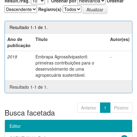
Result./Pág.
|
Ordenar por
Ordenar
Registro(s)
Resultado 1-1 de 1.
Ano de
Título
Autor(es)
publicação
2019
Embrapa Agrossilvipastoril:
-
primeiras contribuições para o
desenvolvimento de uma
agropecuária sustentável.
Resultado 1-1 de 1.
Anterior
1
Póximo
Busca facetada
Editor