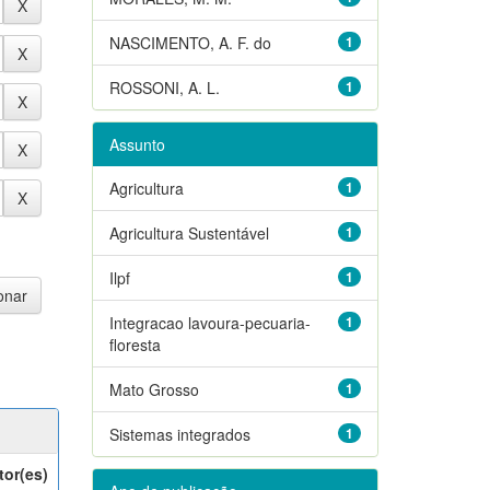
NASCIMENTO, A. F. do
1
ROSSONI, A. L.
1
Assunto
Agricultura
1
Agricultura Sustentável
1
Ilpf
1
Integracao lavoura-pecuaria-
1
floresta
Mato Grosso
1
Sistemas integrados
1
tor(es)