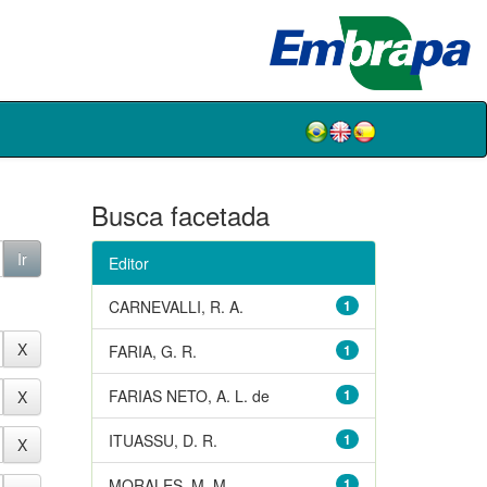
Busca facetada
Editor
CARNEVALLI, R. A.
1
FARIA, G. R.
1
FARIAS NETO, A. L. de
1
ITUASSU, D. R.
1
MORALES, M. M.
1