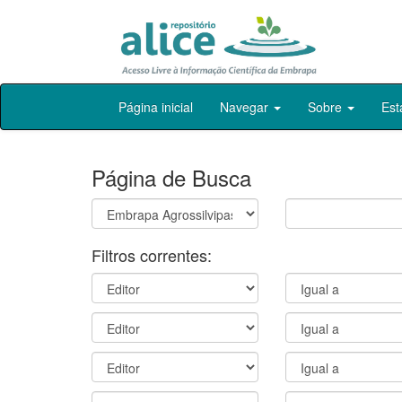
Skip
Página inicial
Navegar
Sobre
Est
navigation
Página de Busca
Filtros correntes: