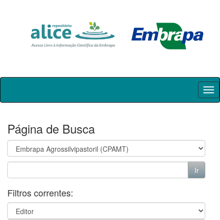
Skip
navigation
Página de Busca
Filtros correntes: