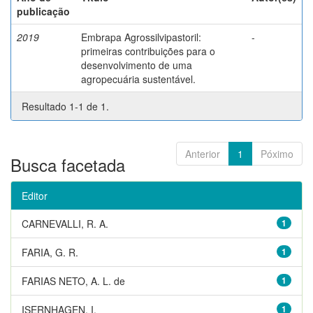
publicação
2019
Embrapa Agrossilvipastoril:
-
primeiras contribuições para o
desenvolvimento de uma
agropecuária sustentável.
Resultado 1-1 de 1.
Anterior
1
Póximo
Busca facetada
Editor
CARNEVALLI, R. A.
1
FARIA, G. R.
1
FARIAS NETO, A. L. de
1
ISERNHAGEN, I.
1