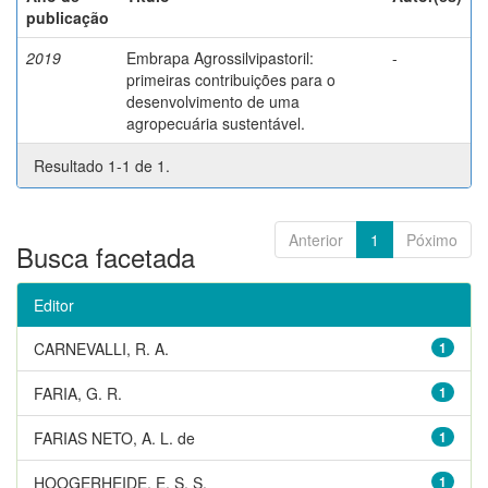
publicação
2019
Embrapa Agrossilvipastoril:
-
primeiras contribuições para o
desenvolvimento de uma
agropecuária sustentável.
Resultado 1-1 de 1.
Anterior
1
Póximo
Busca facetada
Editor
CARNEVALLI, R. A.
1
FARIA, G. R.
1
FARIAS NETO, A. L. de
1
HOOGERHEIDE, E. S. S.
1