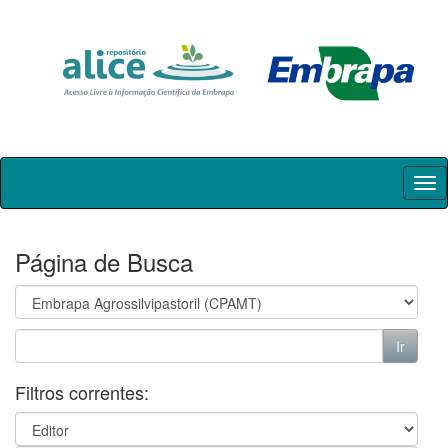
Skip
navigation
Página de Busca
Filtros correntes: