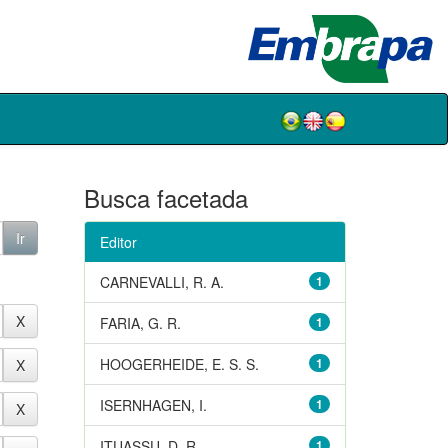
Busca facetada
Editor
CARNEVALLI, R. A.
1
FARIA, G. R.
1
HOOGERHEIDE, E. S. S.
1
ISERNHAGEN, I.
1
ITUASSU, D. R.
1