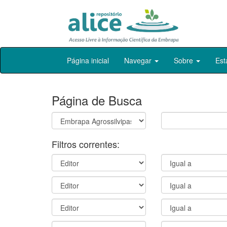
Skip
Página inicial
Navegar
Sobre
Est
navigation
Página de Busca
Filtros correntes: