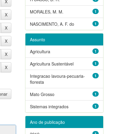
MORALES, M. M.
1
NASCIMENTO, A. F. do
1
Assunto
Agricultura
1
Agricultura Sustentável
1
Integracao lavoura-pecuaria-
1
floresta
Mato Grosso
1
Sistemas integrados
1
Ano de publicação
2019
1