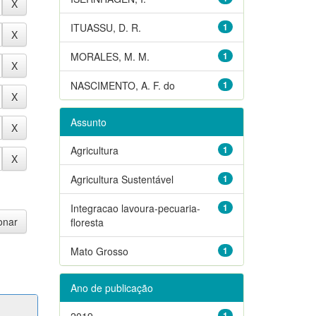
ITUASSU, D. R.
1
MORALES, M. M.
1
NASCIMENTO, A. F. do
1
Assunto
Agricultura
1
Agricultura Sustentável
1
Integracao lavoura-pecuaria-
1
floresta
Mato Grosso
1
Ano de publicação
2019
1