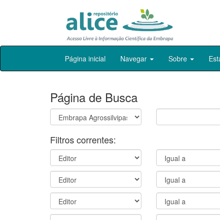
Skip
Página inicial
Navegar
Sobre
Est
navigation
Página de Busca
Filtros correntes: