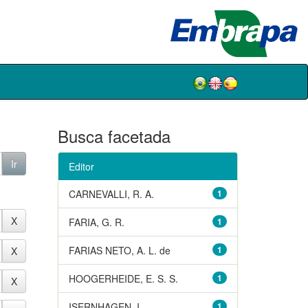
Busca facetada
Editor
CARNEVALLI, R. A.
1
FARIA, G. R.
1
FARIAS NETO, A. L. de
1
HOOGERHEIDE, E. S. S.
1
ISERNHAGEN, I.
1