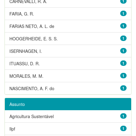
CARNEVALLI, R. A.
1
FARIA, G. R.
1
FARIAS NETO, A. L. de
1
HOOGERHEIDE, E. S. S.
1
ISERNHAGEN, I.
1
ITUASSU, D. R.
1
MORALES, M. M.
1
NASCIMENTO, A. F. do
1
Assunto
Agricultura Sustentável
1
Ilpf
1