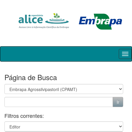
Skip
navigation
Página de Busca
Filtros correntes: