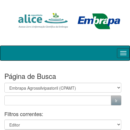
Skip
navigation
Página de Busca
Filtros correntes: