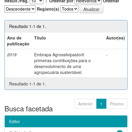
Result./Pág.
|
Ordenar por
Ordenar
Registro(s)
Resultado 1-1 de 1.
Ano de
Título
Autor(es)
publicação
2019
Embrapa Agrossilvipastoril:
-
primeiras contribuições para o
desenvolvimento de uma
agropecuária sustentável.
Resultado 1-1 de 1.
Anterior
1
Póximo
Busca facetada
Editor