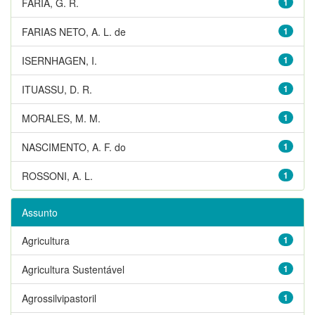
FARIA, G. R.
1
FARIAS NETO, A. L. de
1
ISERNHAGEN, I.
1
ITUASSU, D. R.
1
MORALES, M. M.
1
NASCIMENTO, A. F. do
1
ROSSONI, A. L.
1
Assunto
Agricultura
1
Agricultura Sustentável
1
Agrossilvipastoril
1