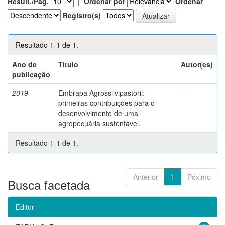
Result./Pág.
|
Ordenar por
Ordenar
Registro(s)
Resultado 1-1 de 1.
Ano de
Título
Autor(es)
publicação
2019
Embrapa Agrossilvipastoril:
-
primeiras contribuições para o
desenvolvimento de uma
agropecuária sustentável.
Resultado 1-1 de 1.
Anterior
1
Póximo
Busca facetada
Editor