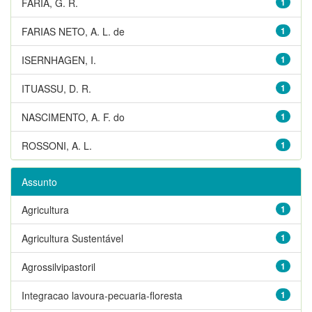
FARIA, G. R.
1
FARIAS NETO, A. L. de
1
ISERNHAGEN, I.
1
ITUASSU, D. R.
1
NASCIMENTO, A. F. do
1
ROSSONI, A. L.
1
Assunto
Agricultura
1
Agricultura Sustentável
1
Agrossilvipastoril
1
Integracao lavoura-pecuaria-floresta
1