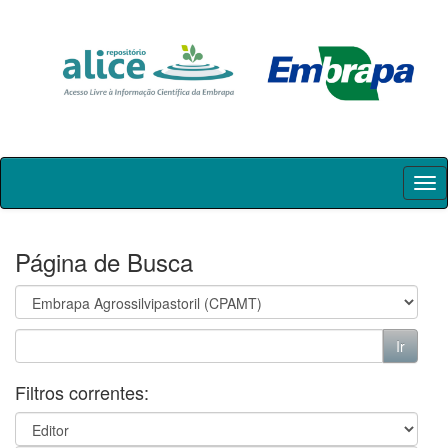
Skip
navigation
Página de Busca
Filtros correntes: