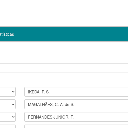
atísticas