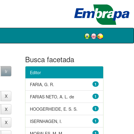
Busca facetada
Editor
FARIA, G. R.
1
FARIAS NETO, A. L. de
1
HOOGERHEIDE, E. S. S.
1
ISERNHAGEN, I.
1
MORALES, M. M.
1