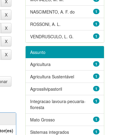
NASCIMENTO, A. F. do
1
ROSSONI, A. L.
1
VENDRUSCULO, L. G.
1
Assunto
Agricultura
1
Agricultura Sustentável
1
Agrossilvipastoril
1
Integracao lavoura-pecuaria-
1
floresta
Mato Grosso
1
tor(es)
Sistemas integrados
1