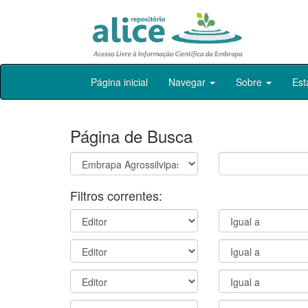
Skip
Página inicial
Navegar
Sobre
Est
navigation
Página de Busca
Filtros correntes: