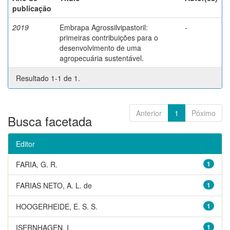
publicação
2019
Embrapa Agrossilvipastoril:
-
primeiras contribuições para o
desenvolvimento de uma
agropecuária sustentável.
Resultado 1-1 de 1.
Anterior
1
Póximo
Busca facetada
Editor
FARIA, G. R.
1
FARIAS NETO, A. L. de
1
HOOGERHEIDE, E. S. S.
1
ISERNHAGEN, I.
1