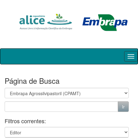
Skip
navigation
Página de Busca
Filtros correntes: