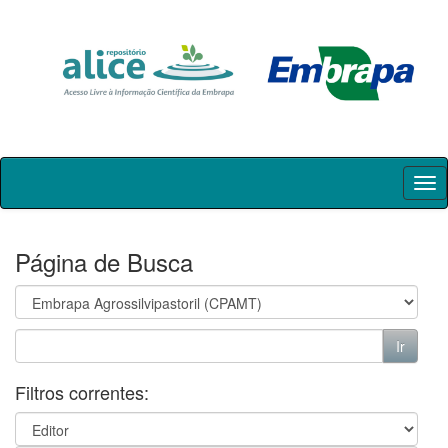
Skip
navigation
Página de Busca
Filtros correntes: