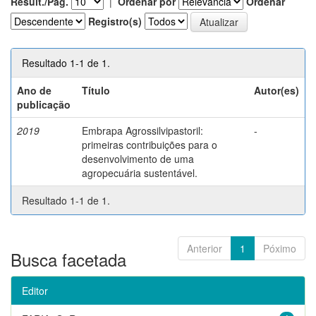
Result./Pág.
|
Ordenar por
Ordenar
Registro(s)
Resultado 1-1 de 1.
Ano de
Título
Autor(es)
publicação
2019
Embrapa Agrossilvipastoril:
-
primeiras contribuições para o
desenvolvimento de uma
agropecuária sustentável.
Resultado 1-1 de 1.
Anterior
1
Póximo
Busca facetada
Editor