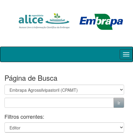
Skip
navigation
Página de Busca
Filtros correntes: