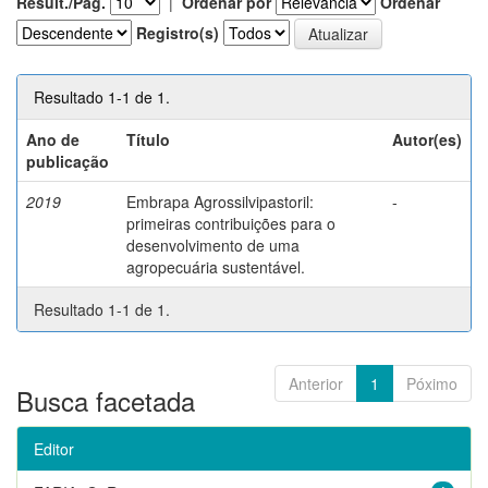
Result./Pág.
|
Ordenar por
Ordenar
Registro(s)
Resultado 1-1 de 1.
Ano de
Título
Autor(es)
publicação
2019
Embrapa Agrossilvipastoril:
-
primeiras contribuições para o
desenvolvimento de uma
agropecuária sustentável.
Resultado 1-1 de 1.
Anterior
1
Póximo
Busca facetada
Editor