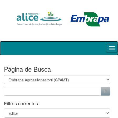
Skip
navigation
Página de Busca
Filtros correntes: