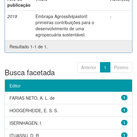
publicação
2019
Embrapa Agrossilvipastoril:
-
primeiras contribuições para o
desenvolvimento de uma
agropecuária sustentável.
Resultado 1-1 de 1.
Anterior
1
Póximo
Busca facetada
Editor
FARIAS NETO, A. L. de
1
HOOGERHEIDE, E. S. S.
1
ISERNHAGEN, I.
1
ITUASSU, D. R.
1