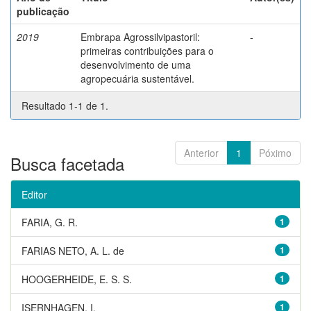
publicação
2019
Embrapa Agrossilvipastoril:
-
primeiras contribuições para o
desenvolvimento de uma
agropecuária sustentável.
Resultado 1-1 de 1.
Anterior
1
Póximo
Busca facetada
Editor
FARIA, G. R.
1
FARIAS NETO, A. L. de
1
HOOGERHEIDE, E. S. S.
1
ISERNHAGEN, I.
1