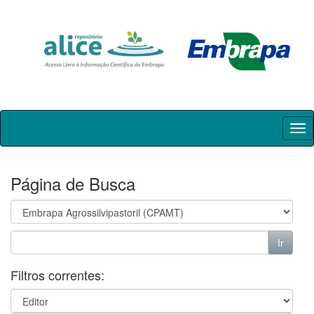
Skip
navigation
Página de Busca
Filtros correntes: