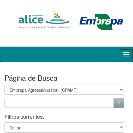
Skip
navigation
Página de Busca
Filtros correntes: