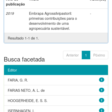
publicação
2019
Embrapa Agrossilvipastoril:
-
primeiras contribuições para o
desenvolvimento de uma
agropecuária sustentável.
Resultado 1-1 de 1.
Anterior
1
Póximo
Busca facetada
Editor
FARIA, G. R.
1
FARIAS NETO, A. L. de
1
HOOGERHEIDE, E. S. S.
1
ISERNHAGEN, I.
1