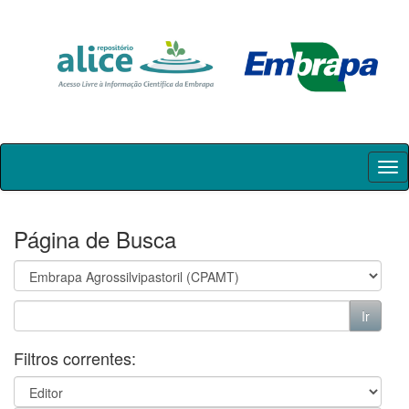
Skip
navigation
Página de Busca
Filtros correntes: