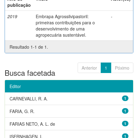
publicação
2019
Embrapa Agrossilvipastoril:
-
primeiras contribuições para o
desenvolvimento de uma
agropecuária sustentável.
Resultado 1-1 de 1.
Anterior
1
Póximo
Busca facetada
Editor
CARNEVALLI, R. A.
1
FARIA, G. R.
1
FARIAS NETO, A. L. de
1
ISERNHAGEN, I.
1