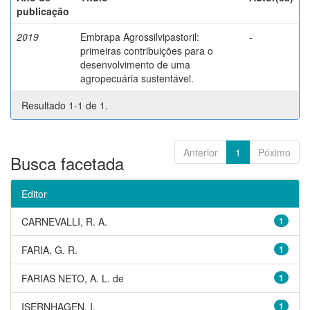
publicação
2019
Embrapa Agrossilvipastoril:
-
primeiras contribuições para o
desenvolvimento de uma
agropecuária sustentável.
Resultado 1-1 de 1.
Anterior
1
Póximo
Busca facetada
Editor
CARNEVALLI, R. A.
1
FARIA, G. R.
1
FARIAS NETO, A. L. de
1
ISERNHAGEN, I.
1