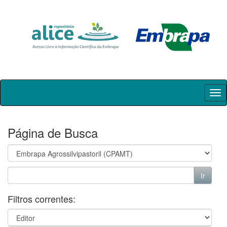
Skip
navigation
Página de Busca
Filtros correntes: