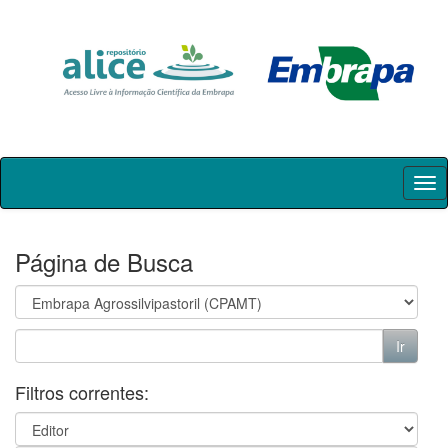
Skip
navigation
Página de Busca
Filtros correntes: