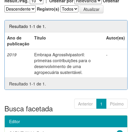
Result./Pág.
|
Ordenar por
Ordenar
Registro(s)
Resultado 1-1 de 1.
Ano de
Título
Autor(es)
publicação
2019
Embrapa Agrossilvipastoril:
-
primeiras contribuições para o
desenvolvimento de uma
agropecuária sustentável.
Resultado 1-1 de 1.
Anterior
1
Póximo
Busca facetada
Editor