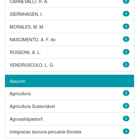
CARNEVALLI, R. A.
1
ISERNHAGEN, I.
1
MORALES, M. M.
1
NASCIMENTO, A. F. do
1
ROSSONI, A. L.
1
VENDRUSCULO, L. G.
1
Assunto
Agricultura
1
Agricultura Sustentável
1
Agrossilvipastoril
1
Integracao lavoura-pecuaria-floresta
1