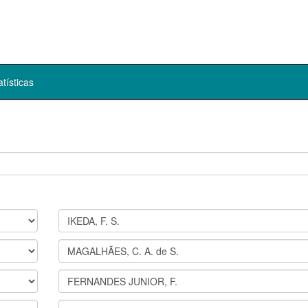
atísticas