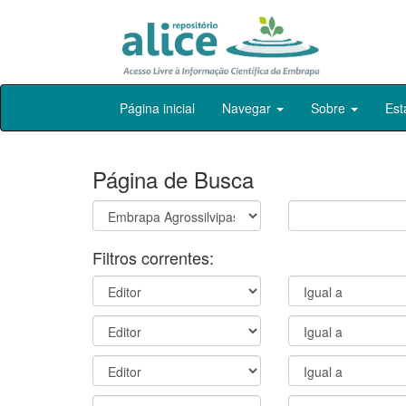
Skip
Página inicial
Navegar
Sobre
Est
navigation
Página de Busca
Filtros correntes: