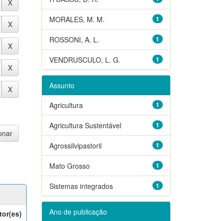
MORALES, M. M.
1
ROSSONI, A. L.
1
VENDRUSCULO, L. G.
1
Assunto
Agricultura
1
Agricultura Sustentável
1
Agrossilvipastoril
1
Mato Grosso
1
Sistemas integrados
1
Ano de publicação
tor(es)