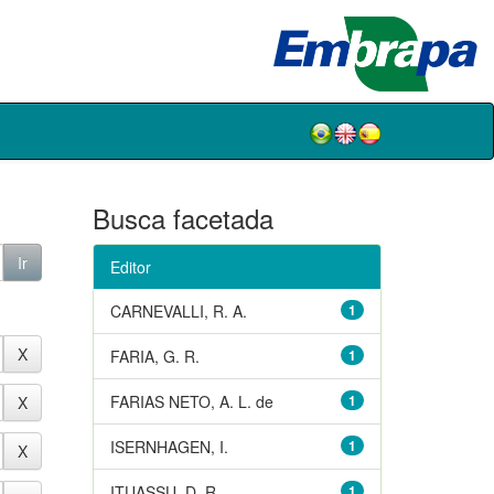
Busca facetada
Editor
CARNEVALLI, R. A.
1
FARIA, G. R.
1
FARIAS NETO, A. L. de
1
ISERNHAGEN, I.
1
ITUASSU, D. R.
1