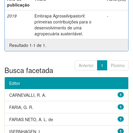
publicação
2019
Embrapa Agrossilvipastoril:
-
primeiras contribuições para o
desenvolvimento de uma
agropecuária sustentável.
Resultado 1-1 de 1.
Anterior
1
Póximo
Busca facetada
Editor
CARNEVALLI, R. A.
1
FARIA, G. R.
1
FARIAS NETO, A. L. de
1
ISERNHAGEN, I.
1