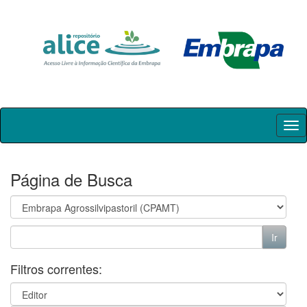
Skip
navigation
Página de Busca
Filtros correntes: