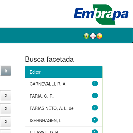
Busca facetada
Editor
CARNEVALLI, R. A.
1
FARIA, G. R.
1
FARIAS NETO, A. L. de
1
ISERNHAGEN, I.
1
ITUASSU, D. R.
1