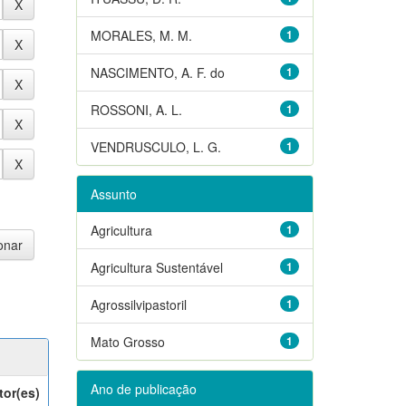
MORALES, M. M.
1
NASCIMENTO, A. F. do
1
ROSSONI, A. L.
1
VENDRUSCULO, L. G.
1
Assunto
Agricultura
1
Agricultura Sustentável
1
Agrossilvipastoril
1
Mato Grosso
1
Ano de publicação
tor(es)