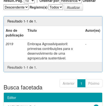
Result./Pág.
|
Ordenar por
Ordenar
Registro(s)
Resultado 1-1 de 1.
Ano de
Título
Autor(es)
publicação
2019
Embrapa Agrossilvipastoril:
-
primeiras contribuições para o
desenvolvimento de uma
agropecuária sustentável.
Resultado 1-1 de 1.
Anterior
1
Póximo
Busca facetada
Editor