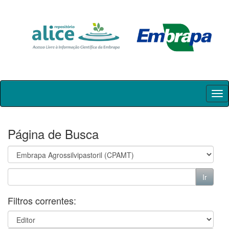
Skip
navigation
Página de Busca
Filtros correntes: