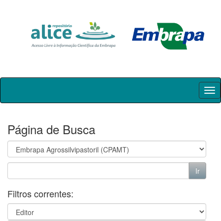
Skip
navigation
Página de Busca
Filtros correntes: