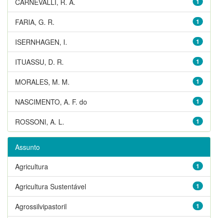
CARNEVALLI, R. A.
1
FARIA, G. R.
1
ISERNHAGEN, I.
1
ITUASSU, D. R.
1
MORALES, M. M.
1
NASCIMENTO, A. F. do
1
ROSSONI, A. L.
1
Assunto
Agricultura
1
Agricultura Sustentável
1
Agrossilvipastoril
1