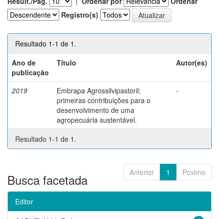
Result./Pág.
|
Ordenar por
Ordenar
Registro(s)
Resultado 1-1 de 1.
Ano de
Título
Autor(es)
publicação
2019
Embrapa Agrossilvipastoril:
-
primeiras contribuições para o
desenvolvimento de uma
agropecuária sustentável.
Resultado 1-1 de 1.
Anterior
1
Póximo
Busca facetada
Editor