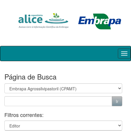
Skip
navigation
Página de Busca
Filtros correntes: