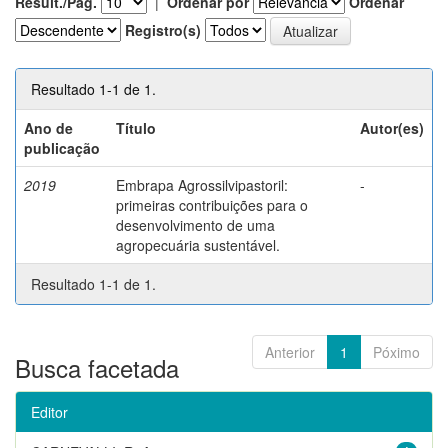
Result./Pág.
|
Ordenar por
Ordenar
Registro(s)
Resultado 1-1 de 1.
Ano de
Título
Autor(es)
publicação
2019
Embrapa Agrossilvipastoril:
-
primeiras contribuições para o
desenvolvimento de uma
agropecuária sustentável.
Resultado 1-1 de 1.
Anterior
1
Póximo
Busca facetada
Editor