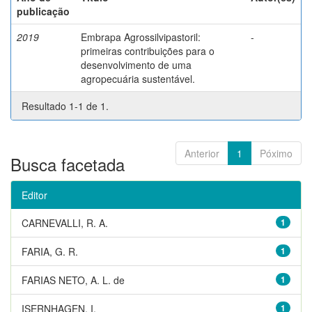
publicação
2019
Embrapa Agrossilvipastoril:
-
primeiras contribuições para o
desenvolvimento de uma
agropecuária sustentável.
Resultado 1-1 de 1.
Anterior
1
Póximo
Busca facetada
Editor
CARNEVALLI, R. A.
1
FARIA, G. R.
1
FARIAS NETO, A. L. de
1
ISERNHAGEN, I.
1