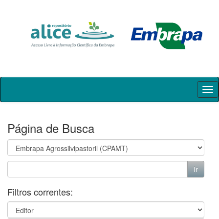
Skip
navigation
Página de Busca
Filtros correntes: