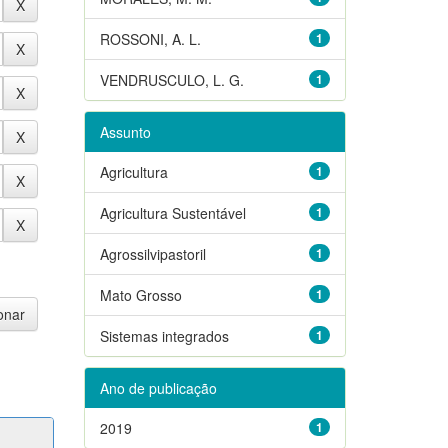
ROSSONI, A. L.
1
VENDRUSCULO, L. G.
1
Assunto
Agricultura
1
Agricultura Sustentável
1
Agrossilvipastoril
1
Mato Grosso
1
Sistemas integrados
1
Ano de publicação
2019
1