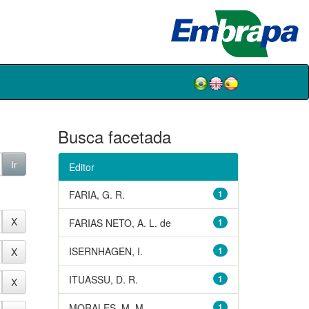
Busca facetada
Editor
FARIA, G. R.
1
FARIAS NETO, A. L. de
1
ISERNHAGEN, I.
1
ITUASSU, D. R.
1
MORALES, M. M.
1