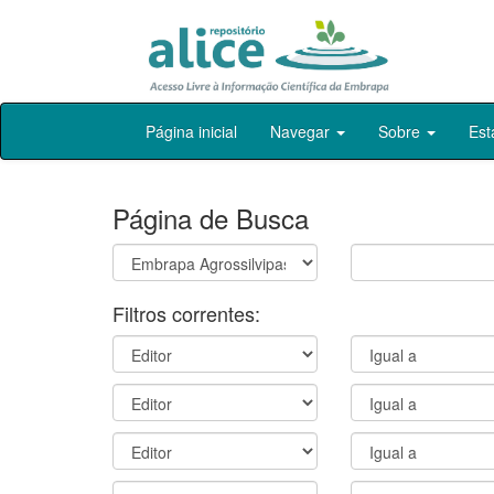
Skip
Página inicial
Navegar
Sobre
Est
navigation
Página de Busca
Filtros correntes: