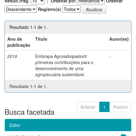
Result./Pág.
|
Ordenar por
Ordenar
Registro(s)
Resultado 1-1 de 1.
Ano de
Título
Autor(es)
publicação
2019
Embrapa Agrossilvipastoril:
-
primeiras contribuições para o
desenvolvimento de uma
agropecuária sustentável.
Resultado 1-1 de 1.
Anterior
1
Póximo
Busca facetada
Editor