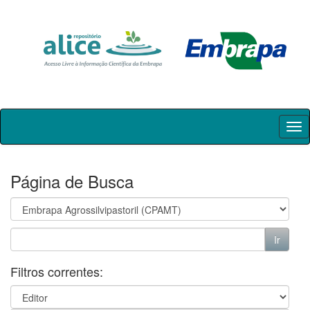
Skip
navigation
Página de Busca
Filtros correntes: