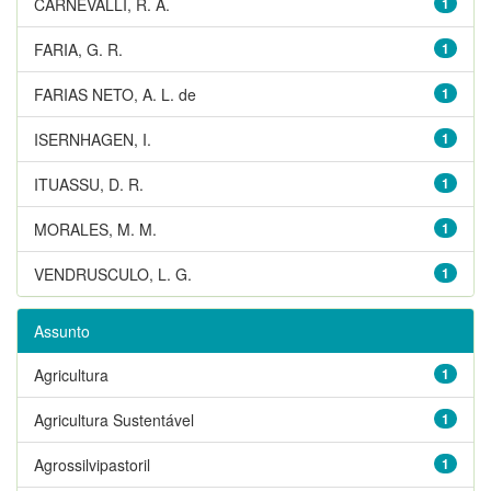
CARNEVALLI, R. A.
1
FARIA, G. R.
1
FARIAS NETO, A. L. de
1
ISERNHAGEN, I.
1
ITUASSU, D. R.
1
MORALES, M. M.
1
VENDRUSCULO, L. G.
1
Assunto
Agricultura
1
Agricultura Sustentável
1
Agrossilvipastoril
1