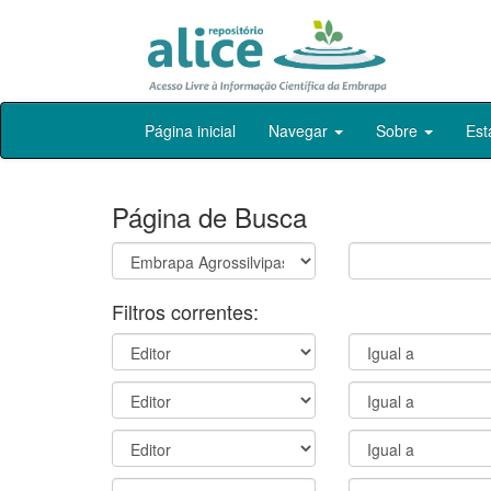
Skip
Página inicial
Navegar
Sobre
Est
navigation
Página de Busca
Filtros correntes: