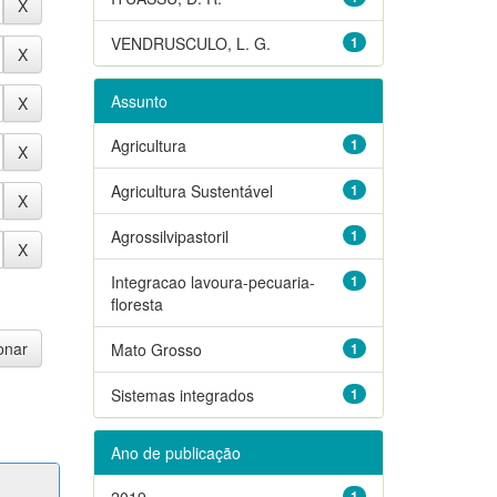
VENDRUSCULO, L. G.
1
Assunto
Agricultura
1
Agricultura Sustentável
1
Agrossilvipastoril
1
Integracao lavoura-pecuaria-
1
floresta
Mato Grosso
1
Sistemas integrados
1
Ano de publicação
2019
1