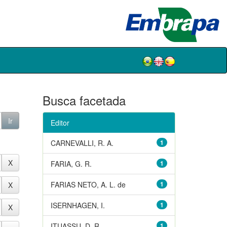
Busca facetada
Editor
CARNEVALLI, R. A.
1
FARIA, G. R.
1
FARIAS NETO, A. L. de
1
ISERNHAGEN, I.
1
ITUASSU, D. R.
1